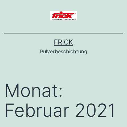
Zum
Inhalt
springen
FRICK
Pulverbeschichtung
Monat:
Februar 2021